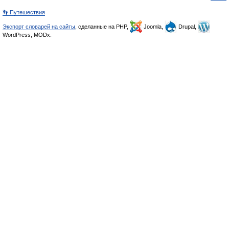
👣 Путешествия
Экспорт словарей на сайты
, сделанные на PHP,
Joomla,
Drupal,
WordPress, MODx.